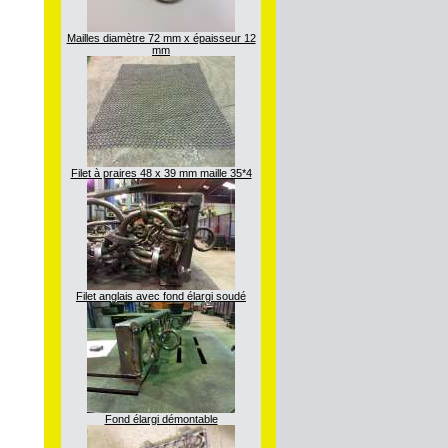
Mailles diamètre 72 mm x épaisseur 12
mm
Filet à praires 48 x 39 mm maille 35*4
Filet anglais avec fond élargi soudé
Fond élargi démontable