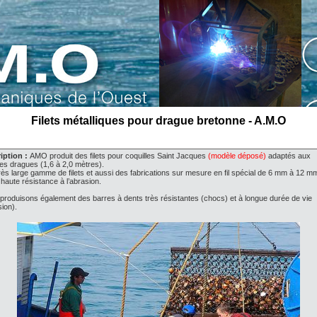
Filets métalliques pour drague bretonne - A.M.O
iption :
AMO produit des filets pour coquilles Saint Jacques
(modèle déposé)
adaptés aux
es dragues (1,6 à 2,0 mètres).
rès large gamme de filets et aussi des fabrications sur mesure en fil spécial de 6 mm à 12 m
, haute résistance à l’abrasion.
produisons également des barres à dents très résistantes (chocs) et à longue durée de vie
ion).