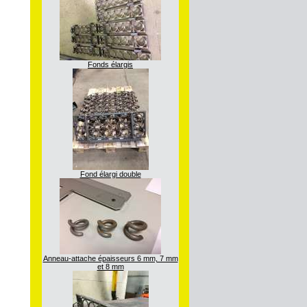
Fonds élargis
Fond élargi double
Anneau-attache épaisseurs 6 mm, 7 mm
et 8 mm