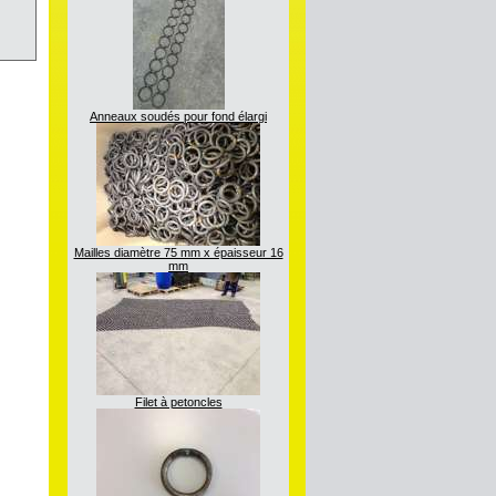
Anneaux soudés pour fond élargi
Mailles diamètre 75 mm x épaisseur 16
mm
Filet à petoncles