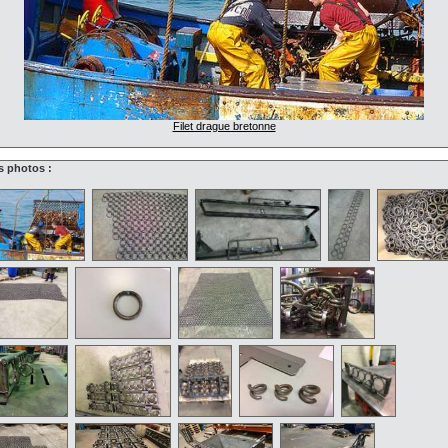
Filet drague bretonne
s photos :