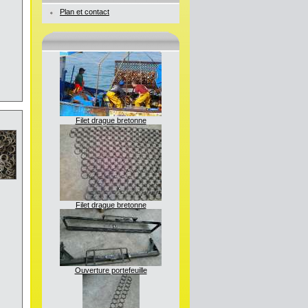
Plan et contact
Filet drague bretonne
Filet drague bretonne
Ouverture portefeuille