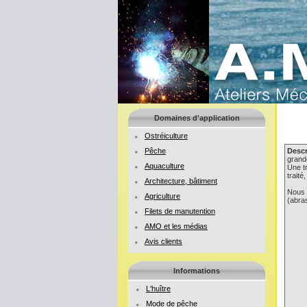
Domaines d'application
Ostréiculture
Pêche
Descr
grand
Aquaculture
Une t
traité
Architecture, bâtiment
Nous 
Agriculture
(abras
Filets de manutention
AMO et les médias
Avis clients
Informations
L'huître
Mode de pêche