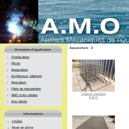
Aquaculture
- 4
Domaines d'application
Ostréiculture
Pêche
Aquaculture
Architecture, bâtiment
Agriculture
Filets de manutention
Châssis spéciaux
AMO et les médias
A.M.O
Avis clients
Informations
L'huître
Mode de pêche