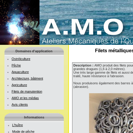
Filets métalliqu
Domaines d'application
Ostréiculture
Pêche
Description :
AMO produit des filets pou
grandes dragues (1,6 à 2,0 mètres).
Aquaculture
Une très large gamme de filets et aussi d
traité, haute résistance à l’abrasion.
Architecture, bâtiment
Nous produisons également des barres à d
Agriculture
(abrasion).
Filets de manutention
AMO et les médias
Avis clients
Informations
L'huître
Mode de pêche