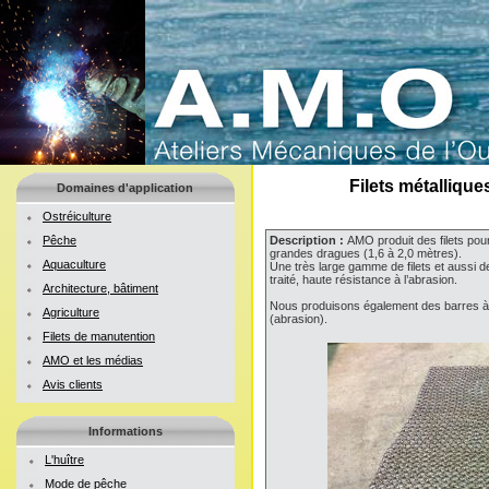
Filets métalliqu
Domaines d'application
Ostréiculture
Pêche
Description :
AMO produit des filets pou
grandes dragues (1,6 à 2,0 mètres).
Aquaculture
Une très large gamme de filets et aussi d
traité, haute résistance à l’abrasion.
Architecture, bâtiment
Nous produisons également des barres à d
Agriculture
(abrasion).
Filets de manutention
AMO et les médias
Avis clients
Informations
L'huître
Mode de pêche