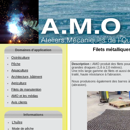
Filets métalliqu
Domaines d'application
Ostréiculture
Pêche
Description :
AMO produit des filets pou
grandes dragues (1,6 à 2,0 mètres).
Aquaculture
Une très large gamme de filets et aussi d
traité, haute résistance à l’abrasion.
Architecture, bâtiment
Nous produisons également des barres à d
Agriculture
(abrasion).
Filets de manutention
AMO et les médias
Avis clients
Informations
L'huître
Mode de pêche