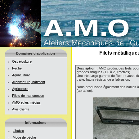
Filets métalliqu
Domaines d'application
Ostréiculture
Pêche
Description :
AMO produit des filets pou
grandes dragues (1,6 à 2,0 mètres).
Aquaculture
Une très large gamme de filets et aussi d
traité, haute résistance à l’abrasion.
Architecture, bâtiment
Nous produisons également des barres à d
Agriculture
(abrasion).
Filets de manutention
AMO et les médias
Avis clients
Informations
L'huître
Mode de pêche