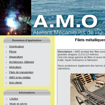
Filets métalliqu
Domaines d'application
Ostréiculture
Pêche
Description :
AMO produit des filets pou
grandes dragues (1,6 à 2,0 mètres).
Aquaculture
Une très large gamme de filets et aussi d
traité, haute résistance à l’abrasion.
Architecture, bâtiment
Nous produisons également des barres à d
Agriculture
(abrasion).
Filets de manutention
AMO et les médias
Avis clients
Informations
L'huître
Mode de pêche