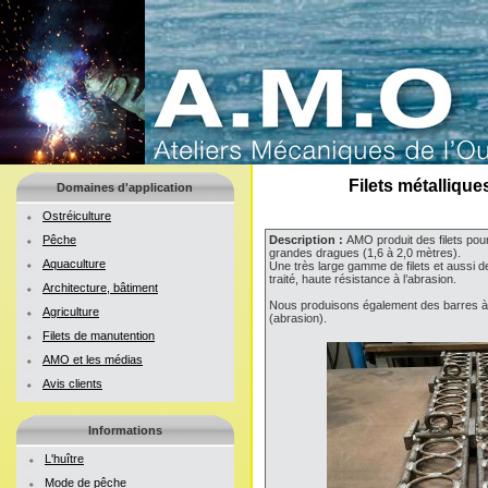
Filets métalliqu
Domaines d'application
Ostréiculture
Pêche
Description :
AMO produit des filets pou
grandes dragues (1,6 à 2,0 mètres).
Aquaculture
Une très large gamme de filets et aussi d
traité, haute résistance à l’abrasion.
Architecture, bâtiment
Nous produisons également des barres à d
Agriculture
(abrasion).
Filets de manutention
AMO et les médias
Avis clients
Informations
L'huître
Mode de pêche