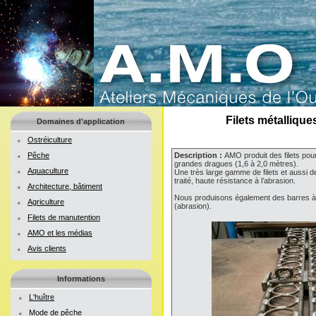
Filets métalliqu
Domaines d'application
Ostréiculture
Pêche
Description :
AMO produit des filets pou
grandes dragues (1,6 à 2,0 mètres).
Aquaculture
Une très large gamme de filets et aussi d
traité, haute résistance à l’abrasion.
Architecture, bâtiment
Nous produisons également des barres à d
Agriculture
(abrasion).
Filets de manutention
AMO et les médias
Avis clients
Informations
L'huître
Mode de pêche