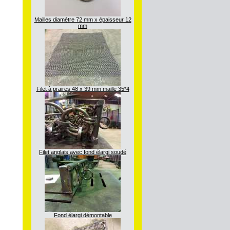
Mailles diamètre 72 mm x épaisseur 12
mm
Filet à praires 48 x 39 mm maille 35*4
Filet anglais avec fond élargi soudé
Fond élargi démontable