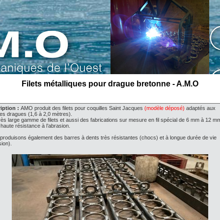
Filets métalliques pour drague bretonne - A.M.O
iption :
AMO produit des filets pour coquilles Saint Jacques
(modèle déposé)
adaptés aux
es dragues (1,6 à 2,0 mètres).
rès large gamme de filets et aussi des fabrications sur mesure en fil spécial de 6 mm à 12 m
, haute résistance à l’abrasion.
produisons également des barres à dents très résistantes (chocs) et à longue durée de vie
ion).