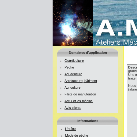
Domaines d'application
Ostréiculture
Pêche
Descr
grand
Aquaculture
Une t
traité
Architecture, bâtiment
Nous 
Agriculture
(abras
Filets de manutention
AMO et les médias
Avis clients
Informations
L'huître
Mode de pêche