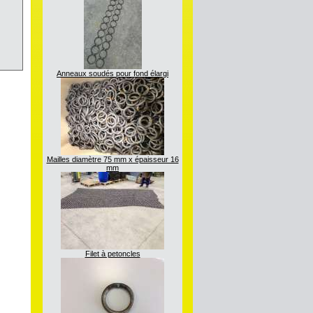
Anneaux soudés pour fond élargi
Mailles diamètre 75 mm x épaisseur 16
mm
Filet à petoncles