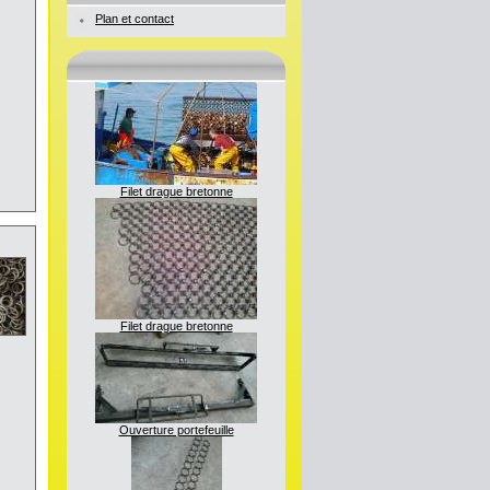
Plan et contact
Filet drague bretonne
Filet drague bretonne
Ouverture portefeuille