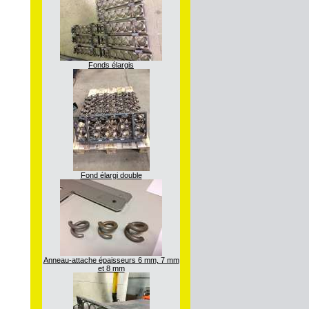
Fonds élargis
Fond élargi double
Anneau-attache épaisseurs 6 mm, 7 mm
et 8 mm