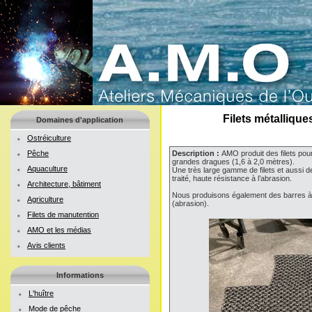
Filets métalliqu
Domaines d'application
Ostréiculture
Pêche
Description :
AMO produit des filets pou
grandes dragues (1,6 à 2,0 mètres).
Aquaculture
Une très large gamme de filets et aussi d
traité, haute résistance à l’abrasion.
Architecture, bâtiment
Nous produisons également des barres à d
Agriculture
(abrasion).
Filets de manutention
AMO et les médias
Avis clients
Informations
L'huître
Mode de pêche