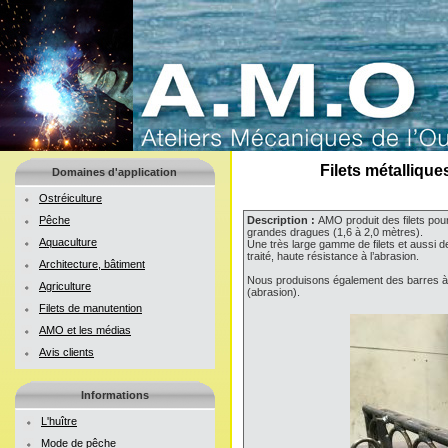
Filets métalliqu
Domaines d'application
Ostréiculture
Pêche
Description :
AMO produit des filets pou
grandes dragues (1,6 à 2,0 mètres).
Aquaculture
Une très large gamme de filets et aussi d
traité, haute résistance à l’abrasion.
Architecture, bâtiment
Nous produisons également des barres à d
Agriculture
(abrasion).
Filets de manutention
AMO et les médias
Avis clients
Informations
L'huître
Mode de pêche