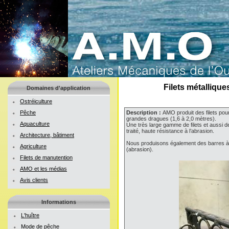
Filets métalliqu
Domaines d'application
Ostréiculture
Pêche
Description :
AMO produit des filets pou
grandes dragues (1,6 à 2,0 mètres).
Aquaculture
Une très large gamme de filets et aussi d
traité, haute résistance à l’abrasion.
Architecture, bâtiment
Nous produisons également des barres à d
Agriculture
(abrasion).
Filets de manutention
AMO et les médias
Avis clients
Informations
L'huître
Mode de pêche