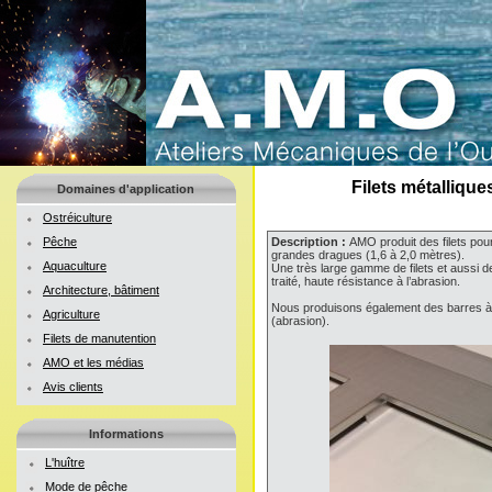
Filets métalliqu
Domaines d'application
Ostréiculture
Pêche
Description :
AMO produit des filets pou
grandes dragues (1,6 à 2,0 mètres).
Aquaculture
Une très large gamme de filets et aussi d
traité, haute résistance à l’abrasion.
Architecture, bâtiment
Nous produisons également des barres à d
Agriculture
(abrasion).
Filets de manutention
AMO et les médias
Avis clients
Informations
L'huître
Mode de pêche