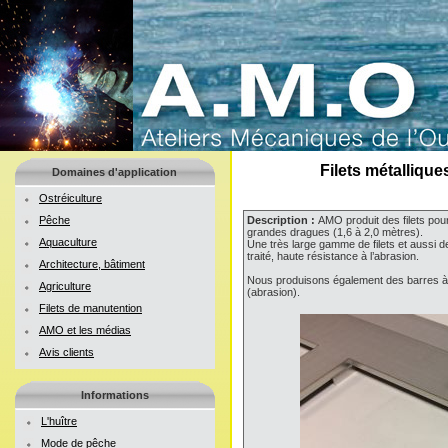
Filets métalliqu
Domaines d'application
Ostréiculture
Pêche
Description :
AMO produit des filets pou
grandes dragues (1,6 à 2,0 mètres).
Aquaculture
Une très large gamme de filets et aussi d
traité, haute résistance à l’abrasion.
Architecture, bâtiment
Nous produisons également des barres à d
Agriculture
(abrasion).
Filets de manutention
AMO et les médias
Avis clients
Informations
L'huître
Mode de pêche