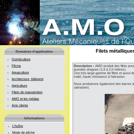
Filets métalliqu
Domaines d'application
Ostréiculture
Pêche
Description :
AMO produit des filets pou
grandes dragues (1,6 à 2,0 mètres).
Aquaculture
Une très large gamme de filets et aussi d
traité, haute résistance à l’abrasion.
Architecture, bâtiment
Nous produisons également des barres à d
Agriculture
(abrasion).
Filets de manutention
AMO et les médias
Avis clients
Informations
L'huître
Mode de pêche