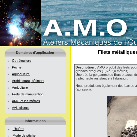
Filets métalliqu
Domaines d'application
Ostréiculture
Pêche
Description :
AMO produit des filets pou
grandes dragues (1,6 à 2,0 mètres).
Aquaculture
Une très large gamme de filets et aussi d
traité, haute résistance à l’abrasion.
Architecture, bâtiment
Nous produisons également des barres à d
Agriculture
(abrasion).
Filets de manutention
AMO et les médias
Avis clients
Informations
L'huître
Mode de pêche