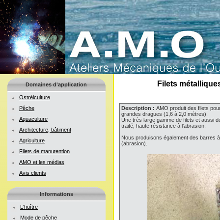
Filets métalliqu
Domaines d'application
Ostréiculture
Pêche
Description :
AMO produit des filets pou
grandes dragues (1,6 à 2,0 mètres).
Aquaculture
Une très large gamme de filets et aussi d
traité, haute résistance à l’abrasion.
Architecture, bâtiment
Nous produisons également des barres à d
Agriculture
(abrasion).
Filets de manutention
AMO et les médias
Avis clients
Informations
L'huître
Mode de pêche